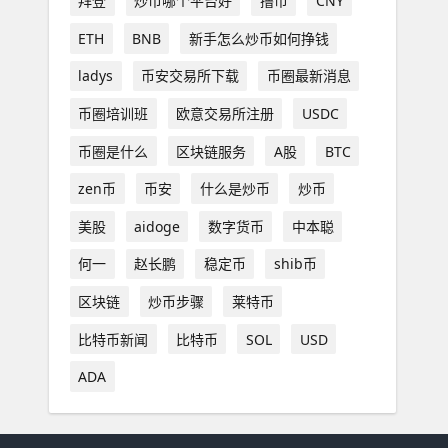
拜登
炒币哪个平台好
撸币
CNY
ETH
BNB
新手怎么炒币如何挣钱
ladys
币安交易所下载
币圈最新消息
币圈培训班
欧意交易所注册
USDC
币圈是什么
区块链服务
A股
BTC
zen币
币安
什么是炒币
炒币
美股
aidoge
数字货币
中本聪
何一
赵长鹏
稳定币
shib币
区块链
炒币步骤
莱特币
比特币新闻
比特币
SOL
USD
ADA