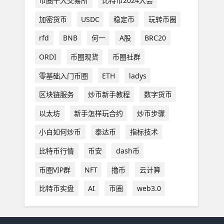
币圈十大交易所
比特币2024大会
加密货币
USDC
稳定币
玩转币圈
rfd
BNB
何一
A股
BRC20
ORDI
币圈现货
币圈社群
零基础入门币圈
ETH
ladys
区块链服务
炒币新手教程
数字货币
以太坊
新手怎样玩合约
炒币步骤
小白如何炒币
泰达币
指标技术
比特币行情
币安
dash币
币圈VIP群
NFT
撸币
云计算
比特币实盘
AI
币圈
web3.0