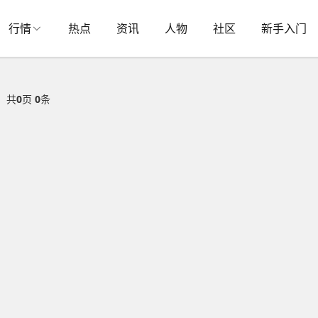
行情
热点
资讯
人物
社区
新手入门
共
0
页
0
条