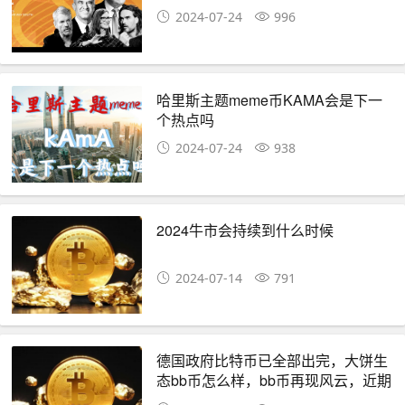
2024-07-24
996
哈里斯主题meme币KAMA会是下一
个热点吗
2024-07-24
938
2024牛市会持续到什么时候
2024-07-14
791
德国政府比特币已全部出完，大饼生
态bb币怎么样，bb币再现风云，近期
还会涨多少，bb最新消息,币圈小白