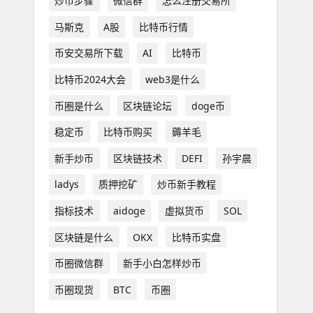
炒币步骤
微信群
怎么注册交易所
马斯克
A股
比特币行情
币安交易所下载
AI
比特币
比特币2024大会
web3是什么
币圈是什么
区块链论坛
doge币
稳定币
比特币购买
薅羊毛
新手炒币
区块链技术
DEFI
孙宇晨
ladys
质押挖矿
炒币新手教程
指标技术
aidoge
虚拟货币
SOL
区块链是什么
OKX
比特币实盘
币圈微信群
新手小白怎样炒币
币圈现货
BTC
币圈